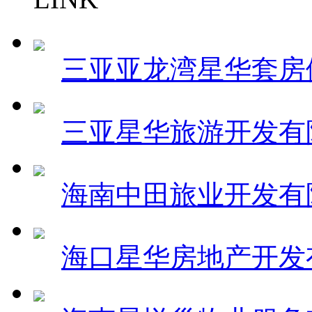
三亚亚龙湾星华套房
三亚星华旅游开发有
海南中田旅业开发有
海口星华房地产开发