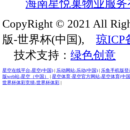
海南星悦巢物业服务
CopyRight © 2021 All
版-世界杯(中国),
琼ICP备
技术支持：
绿色创意
星空在线平台-星空(中国)
|
乐动网站-乐动(中国)
|
乐鱼手机版登
版web站-星空（中国）
|
星空体育·星空官方网站-星空体育(中国
世界杯体彩竞猜-世界杯体彩
|