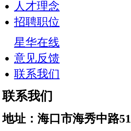
人才理念
招聘职位
星华在线
意见反馈
联系我们
联系我们
地址：海口市海秀中路51