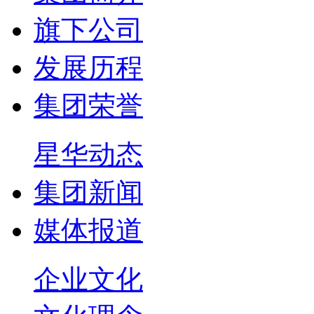
旗下公司
发展历程
集团荣誉
星华动态
集团新闻
媒体报道
企业文化