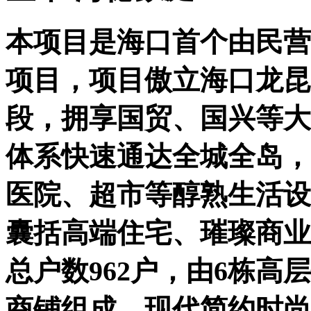
本项目是海口首个由民营
项目，项目傲立海口龙昆
段，拥享国贸、国兴等大
体系快速通达全城全岛，
医院、超市等醇熟生活设施
囊括高端住宅、璀璨商业
总户数962户，由6栋高
商铺组成，现代简约时尚