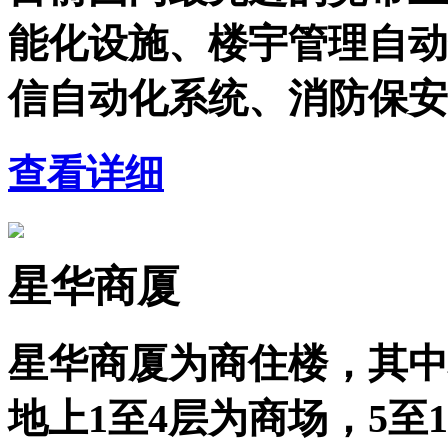
能化设施、楼宇管理自动
信自动化系统、消防保安
查看详细
星华商厦
星华商厦为商住楼，其中
地上1至4层为商场，5至