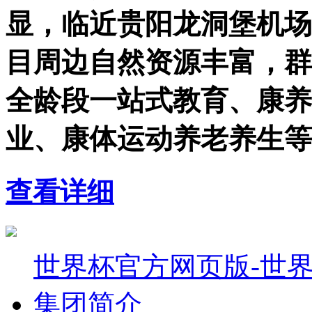
显，临近贵阳龙洞堡机场
目周边自然资源丰富，群
全龄段一站式教育、康养
业、康体运动养老养生等
查看详细
世界杯官方网页版-世界杯
集团简介