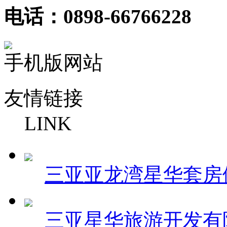
电话：0898-66766228
手机版网站
友情链接
LINK
三亚亚龙湾星华套房
三亚星华旅游开发有