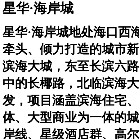
星华·海岸城
星华·海岸城地处海口西
牵头、倾力打造的城市新
滨海大城，东至长滨六路
中的长椰路，北临滨海大
发，项目涵盖滨海住宅、
体、大型商业为一体的城
岸线、星级酒店群、高尔