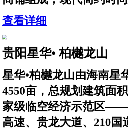
查看详细
贵阳星华• 柏樾龙山
星华•柏樾龙山由海南星
4550亩，总规划建筑面
家级临空经济示范区——
高速、贵龙大道、210