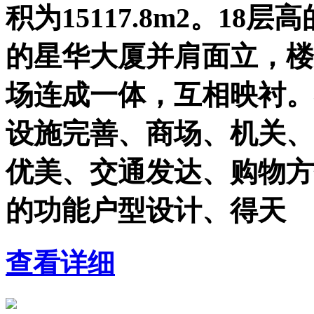
积为15117.8m2。18
的星华大厦并肩面立，楼
场连成一体，互相映衬。
设施完善、商场、机关、
优美、交通发达、购物方
的功能户型设计、得天
查看详细